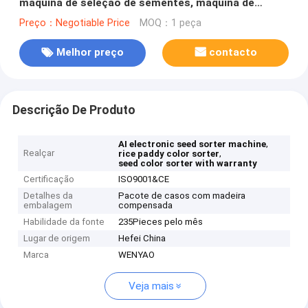
máquina de seleção de sementes, máquina de
seleção de cores de arroz e arrozal
Preço：Negotiable Price
MOQ：1 peça
Melhor preço
contacto
Descrição De Produto
,
AI electronic seed sorter machine
Realçar
,
rice paddy color sorter
seed color sorter with warranty
Certificação
ISO9001&CE
Detalhes da
Pacote de casos com madeira
embalagem
compensada
Habilidade da fonte
235Pieces pelo mês
Lugar de origem
Hefei China
Marca
WENYAO
Veja mais