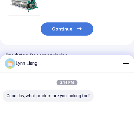
seleção de sementes, máquina de
seleção de cores de arroz e arrozal
Continue
Produtos Recomendados
Lynn Liang
2:14 PM
Good day, what product are you looking for?
Automático Óptico
Máquina de
Wenyao Color 
448 Canais AI Seed
classificação de
para abóbora 
Color Sorter com
cores agrícola para
Amendoim for
99,99% de precisão
a transformação de
amendoim Sor
de classificação
sementes de girassol
Máquina de tr
Melhor preço
Melhor preço
Melhor pr