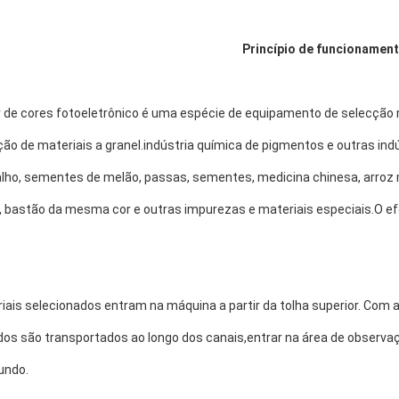
Princípio de funcionamen
r de cores fotoeletrônico é uma espécie de equipamento de selecção n
ção de materiais a granel.indústria química de pigmentos e outras indús
alho, sementes de melão, passas, sementes, medicina chinesa, arroz m
 bastão da mesma cor e outras impurezas e materiais especiais.O efei
ais selecionados entram na máquina a partir da tolha superior. Com a v
os são transportados ao longo dos canais,entrar na área de observaçã
undo.