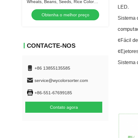
Wheats, Beans, Seeds, Rice Color
LED.
Sorter
Obtenha o melhor preço
Sistema 
computado
¢Fácil de
CONTACTE-NOS
¢Ejetores
Sistema 
+86 13855135585
service@wycolorsorter.com
+86-551-67699185
Contato agora