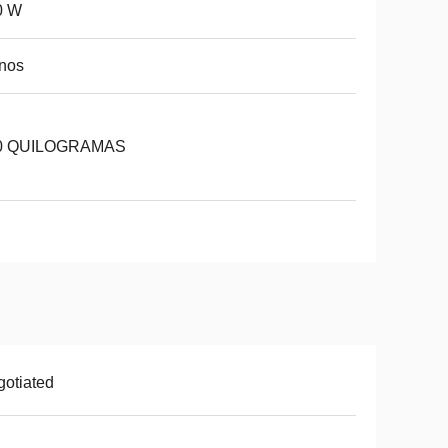
0 W
nos
0 QUILOGRAMAS
otiated