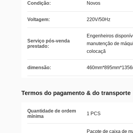
Condição:
Novos
Voltagem:
220V/50Hz
Engenheiros disponíve
Serviço pós-venda
manutenção de máquin
prestado:
colocaçã
dimensão:
460mm*895mm*135
Termos do pagamento & do transporte
Quantidade de ordem
1 PCS
mínima
Pacote de caixa de 