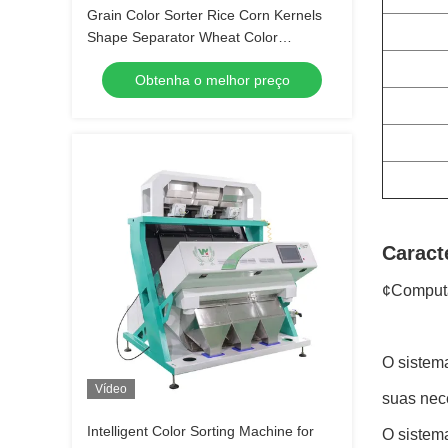
Grain Color Sorter Rice Corn Kernels
Shape Separator Wheat Color
Separating Machine
Obtenha o melhor preço
Caract
¢Computa
O sistema
Vídeo
suas nec
Intelligent Color Sorting Machine for
O sistema