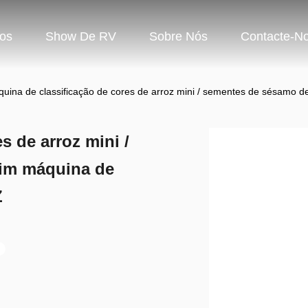
os
Show De RV
Sobre Nós
Contacte-N
uina de classificação de cores de arroz mini / sementes de sésamo 
s de arroz mini /
im máquina de
Z