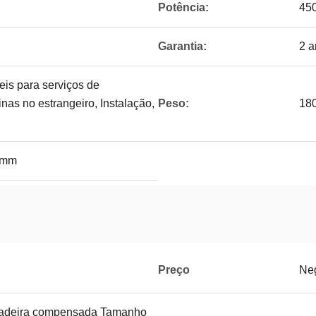
Potência:
45
Garantia:
2 a
is para serviços de
as no estrangeiro, Instalação,
Peso:
18
6mm
Preço
Neg
madeira compensada Tamanho