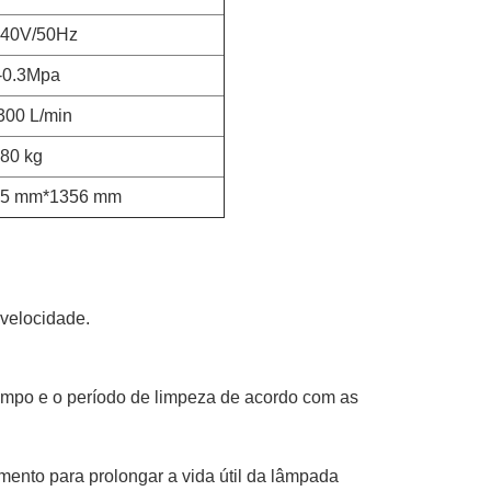
240V/50Hz
-0.3Mpa
300 L/min
80 kg
95 mm*1356 mm
 velocidade.
tempo e o período de limpeza de acordo com as 
mento para prolongar a vida útil da lâmpada 