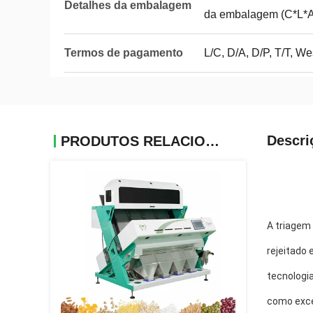
Detalhes da embalagem
da embalagem (C*L*A
Termos de pagamento
L/C, D/A, D/P, T/T, 
Descri
PRODUTOS RELACIONADOS
A triagem
rejeitado 
tecnologi
como exce