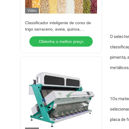
Vídeo
Classificador inteligente de cores de
trigo sarraceno, aveia, quinoa,
máquina separadora, 3 rampas, 6
O selecto
Obtenha o melhor preço
câmeras
classifica
pimenta, 
metálicos,
1Os materi
selecionad
placa de f