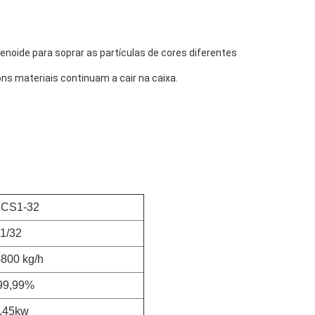
lenoide para soprar as partículas de cores diferentes 
ns materiais continuam a cair na caixa.
CS1-32
1/32
800 kg/h
99,99%
.45kw