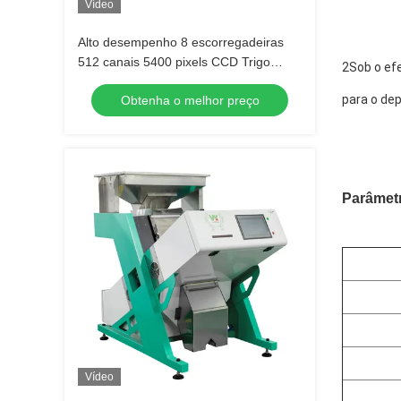
Vídeo
Alto desempenho 8 escorregadeiras
512 canais 5400 pixels CCD Trigo
2Sob o efe
Color Sorter para Arroz Sésamo Maçã
para o dep
Obtenha o melhor preço
Amendoim
Parâmetr
Vídeo