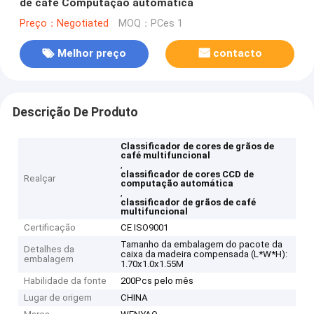
de café Computação automática
Preço：Negotiated
MOQ：PCes 1
Melhor preço
contacto
Descrição De Produto
Classificador de cores de grãos de
café multifuncional
,
classificador de cores CCD de
Realçar
computação automática
,
classificador de grãos de café
multifuncional
Certificação
CE ISO9001
Tamanho da embalagem do pacote da
Detalhes da
caixa da madeira compensada (L*W*H):
embalagem
1.70x1.0x1.55M
Habilidade da fonte
200Pcs pelo mês
Lugar de origem
CHINA