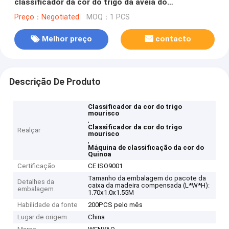
classificador da cor do trigo da aveia do
classificador da cor do trigo mourisco
Preço：Negotiated
MOQ：1 PCS
Melhor preço
contacto
Descrição De Produto
Classificador da cor do trigo
mourisco
,
Classificador da cor do trigo
Realçar
mourisco
,
Máquina de classificação da cor do
Quinoa
Certificação
CE ISO9001
Tamanho da embalagem do pacote da
Detalhes da
caixa da madeira compensada (L*W*H):
embalagem
1.70x1.0x1.55M
Habilidade da fonte
200PCS pelo mês
Lugar de origem
China